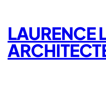
Aller
au
contenu
LAURENCE L
ARCHITECT