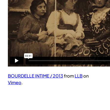
BOURDELLE INTIME / 2013
from
LLB
on
Vimeo
.