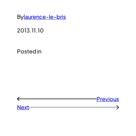
By
laurence-le-bris
2013.11.10
Posted in
Previous
←
Next
→