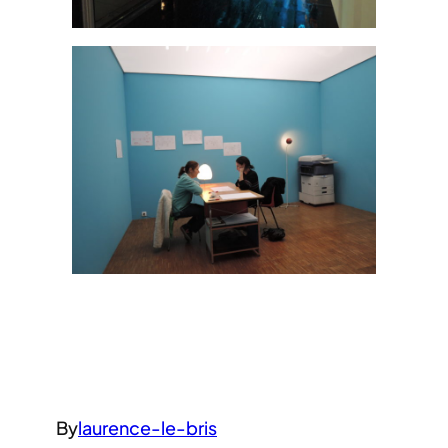
By
laurence-le-bris