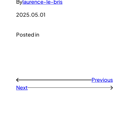
By
laurence-le-bris
2025.05.01
Posted in
Previous
←
Next
→